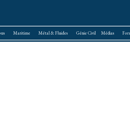
us
Maritime
Métal & Fluides
Génie Civil
Médias
For